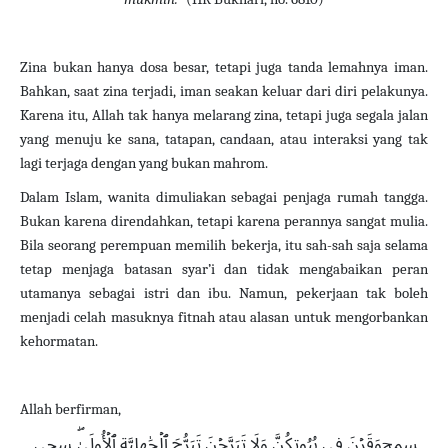
Zina bukan hanya dosa besar, tetapi juga tanda lemahnya iman.
Bahkan, saat zina terjadi, iman seakan keluar dari diri pelakunya.
Karena itu, Allah tak hanya melarang zina, tetapi juga segala jalan
yang menuju ke sana, tatapan, candaan, atau interaksi yang tak
lagi terjaga dengan yang bukan mahrom.
Dalam Islam, wanita dimuliakan sebagai penjaga rumah tangga.
Bukan karena direndahkan, tetapi karena perannya sangat mulia.
Bila seorang perempuan memilih bekerja, itu sah-sah saja selama
tetap menjaga batasan syar’i dan tidak mengabaikan peran
utamanya sebagai istri dan ibu. Namun, pekerjaan tak boleh
menjadi celah masuknya fitnah atau alasan untuk mengorbankan
kehormatan.
Allah berfirman,
ﵟوَقَرۡنَ فِي بُيُوتِكُنَّ وَلَا تَبَرَّجۡنَ تَبَرُّجَ ٱلۡجَٰهِلِيَّةِ ٱلۡأُولَىٰۖ ﵞ