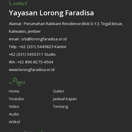
Contact
Yayasan Lorong Faradisa
Alamat : Perumahan Rabbani Residence Blok D-13, Tegal Besar,
Kaliwates, Jember
email : srb@lorongfaradisa.or.id
Telp : +62 (331) 5449825 Kantor
+62 (331) 5450311 Studio
WA : +62 896-8275-4504
www.lorongfaradisa.or.id
Pages
Home
Galeri
Youtube
Jadwal Kajian
Video
Tentang
Audio
Artikel