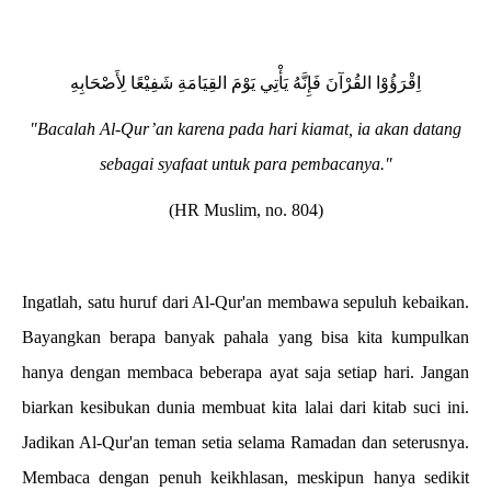
اِقْرَؤُوْا القُرْآنَ فَإِنَّهُ يَأْتِي يَوْمَ القِيَامَةِ شَفِيْعًا لِأَصْحَابِهِ
"Bacalah Al-Qur’an karena pada hari kiamat, ia akan datang
sebagai syafaat untuk para pembacanya."
(HR Muslim, no. 804)
Ingatlah, satu huruf dari Al-Qur'an membawa sepuluh kebaikan.
Bayangkan berapa banyak pahala yang bisa kita kumpulkan
hanya dengan membaca beberapa ayat saja setiap hari. Jangan
biarkan kesibukan dunia membuat kita lalai dari kitab suci ini.
Jadikan Al-Qur'an teman setia selama Ramadan dan seterusnya.
Membaca dengan penuh keikhlasan, meskipun hanya sedikit