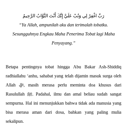
رَبِّ اغْفِرْ لِي وَتُبْ عَلَيَّ إِنَّكَ أَنْتَ التَّوَّابُ الرَّحِيمُ
“Ya Allah, ampunilah aku dan terimalah tobatku.
Sesungguhnya Engkau Maha Penerima Tobat lagi Maha
Penyayang.”
Betapa pentingnya tobat hingga Abu Bakar Ash-Shiddiq
radhiallahu ‘anhu, sahabat yang telah dijamin masuk surga oleh
Allah ﷻ, masih merasa perlu meminta doa khusus dari
Rasulullah ﷺ. Padahal, ilmu dan amal beliau sudah sangat
sempurna. Hal ini menunjukkan bahwa tidak ada manusia yang
bisa merasa aman dari dosa, bahkan yang paling mulia
sekalipun.