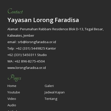
Contact
Yayasan Lorong Faradisa
Alamat : Perumahan Rabbani Residence Blok D-13, Tegal Besar,
Kaliwates, Jember
email : srb@lorongfaradisa.or.id
Telp : +62 (331) 5449825 Kantor
+62 (331) 5450311 Studio
WA : +62 896-8275-4504
www.lorongfaradisa.or.id
Pages
Home
Galeri
Youtube
Jadwal Kajian
Video
Tentang
Audio