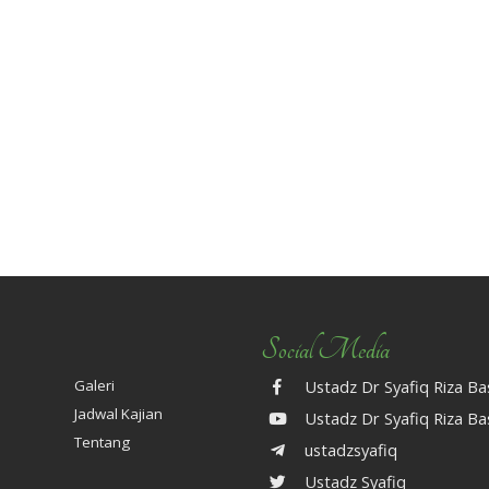
MENJAGA KELUARGA
PERANGI DAN TUNDU
Social Media
Galeri
Ustadz Dr Syafiq Riza B
Jadwal Kajian
Ustadz Dr Syafiq Riza B
Tentang
ustadzsyafiq
Ustadz Syafiq