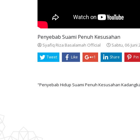
Penyebab Suami Penuh Kesusahan
Syafiq Riza Basalamah Official
Sabtu, 06 Juni
Tweet
Like
+1
Share
Pin 