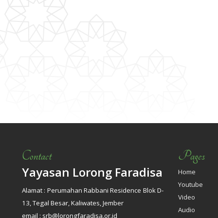
Contact
Pages
Yayasan Lorong Faradisa
Home
Youtube
Alamat : Perumahan Rabbani Residence Blok D-
Video
13, Tegal Besar, Kaliwates, Jember
Audio
email : srb@lorongfaradisa.or.id