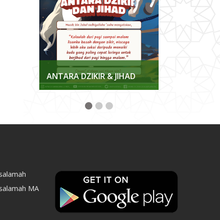
KKAN
ANTARA DZIKIR & JIHAD
MENJAGA K
asalamah
asalamah MA